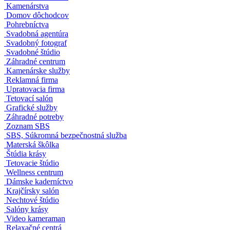
Permanentný makeup
Krajčírske salóny
Relaxačné centrum
Kamenárstva
Domov dôchodcov
Pohrebníctva
Svadobná agentúra
Svadobný fotograf
Svadobné štúdio
Záhradné centrum
Kamenárske služby
Reklamná firma
Upratovacia firma
Tetovací salón
Grafické služby
Záhradné potreby
Zoznam SBS
SBS, Súkromná bezpečnostná služba
Materská škôlka
Štúdia krásy
Tetovacie štúdio
Wellness centrum
Dámske kaderníctvo
Krajčírsky salón