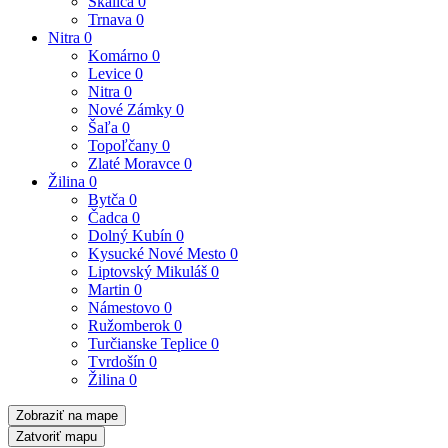
Skalica
0
Trnava
0
Nitra
0
Komárno
0
Levice
0
Nitra
0
Nové Zámky
0
Šaľa
0
Topoľčany
0
Zlaté Moravce
0
Žilina
0
Bytča
0
Čadca
0
Dolný Kubín
0
Kysucké Nové Mesto
0
Liptovský Mikuláš
0
Martin
0
Námestovo
0
Ružomberok
0
Turčianske Teplice
0
Tvrdošín
0
Žilina
0
Zobraziť na mape