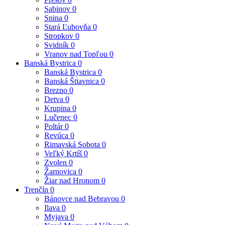
Prešov
0
Sabinov
0
Snina
0
Stará Ľubovňa
0
Stropkov
0
Svidník
0
Vranov nad Topľou
0
Banská Bystrica
0
Banská Bystrica
0
Banská Štiavnica
0
Brezno
0
Detva
0
Krupina
0
Lučenec
0
Poltár
0
Revúca
0
Rimavská Sobota
0
Veľký Krtíš
0
Zvolen
0
Žarnovica
0
Žiar nad Hronom
0
Trenčín
0
Bánovce nad Bebravou
0
Ilava
0
Myjava
0