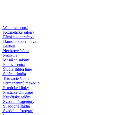
Zatvoriť mapu
Wellness centrá
Kozmetické salóny
Pánske kaderníctva
Dámske kaderníctva
Barberi
Nechtové štúdia
Pedikúry
Masážne salóny
Fitness centrá
Štúdia štíhlej línie
Solárne štúdia
Tetovacie štúdia
Permanentný make-up
Estetické klinky
Plastické chirurgie
Krajčírske salóny
Svadobné agentúry