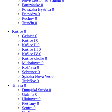
Nové Mesto nad Váhom
0
Partizánske
0
Považská Bystrica
0
Prievidza
0
Púchov
0
Trenčín
0
Košice
0
Gelnica
0
Košice I
0
Košice II
0
Košice III
0
Košice IV
0
Košice-okolie
0
Michalovce
0
Rožňava
0
Sobrance
0
Spišská Nová Ves
0
Trebišov
0
Trnava
0
Dunajská Streda
0
Galanta
0
Hlohovec
0
Piešťany
0
Senica
0