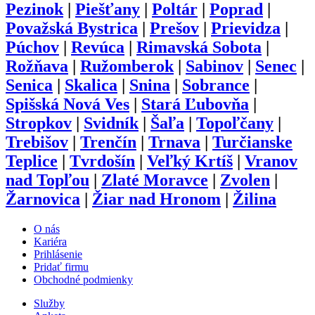
Martin
|
Medzilaborce
|
Michalovce
|
Myjava
|
Námestovo
|
Nitra
|
Nové Mesto
nad Váhom
|
Nové Zámky
|
Partizánske
|
Pezinok
|
Piešťany
|
Poltár
|
Poprad
|
Považská Bystrica
|
Prešov
|
Prievidza
|
Púchov
|
Revúca
|
Rimavská Sobota
|
Rožňava
|
Ružomberok
|
Sabinov
|
Senec
|
Senica
|
Skalica
|
Snina
|
Sobrance
|
Spišská Nová Ves
|
Stará Ľubovňa
|
Stropkov
|
Svidník
|
Šaľa
|
Topoľčany
|
Trebišov
|
Trenčín
|
Trnava
|
Turčianske
Teplice
|
Tvrdošín
|
Veľký Krtíš
|
Vranov
nad Topľou
|
Zlaté Moravce
|
Zvolen
|
Žarnovica
|
Žiar nad Hronom
|
Žilina
O nás
Kariéra
Prihlásenie
Pridať firmu