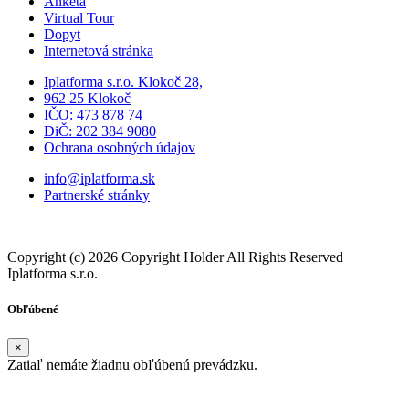
Obchodné podmienky
Služby
Anketa
Virtual Tour
Dopyt
Internetová stránka
Iplatforma s.r.o. Klokoč 28,
962 25 Klokoč
IČO: 473 878 74
DiČ: 202 384 9080
Ochrana osobných údajov
info@iplatforma.sk
Partnerské stránky
Copyright (c) 2026 Copyright Holder All Rights Reserved
Iplatforma s.r.o.
Obľúbené