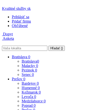
Kvalitné služby
sk
Prihlásiť sa
Pridať firmu
Obľúbené
Dopyt
Anketa
Hľadať (
)
Bratislava
0
Bratislava
0
Malacky
0
Pezinok
0
Senec
0
Prešov
0
Bardejov
0
Humenné
0
Kežmarok
0
Levoča
0
Medzilaborce
0
Poprad
0