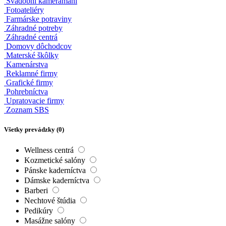
Svadobné štúdiá
Svadobní fotografi
Svadobní kameramani
Fotoateliéry
Farmárske potraviny
Záhradné potreby
Záhradné centrá
Domovy dôchodcov
Materské škôlky
Kamenárstva
Reklamné firmy
Grafické firmy
Pohrebníctva
Upratovacie firmy
Zoznam SBS
Všetky prevádzky (
0
)
Wellness centrá
Kozmetické salóny
Pánske kaderníctva
Dámske kaderníctva
Barberi
Nechtové štúdia