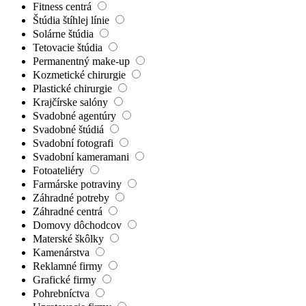
Pedikúry
Masážne salóny
Fitness centrá
Štúdia štíhlej línie
Solárne štúdia
Tetovacie štúdia
Permanentný make-up
Kozmetické chirurgie
Plastické chirurgie
Krajčírske salóny
Svadobné agentúry
Svadobné štúdiá
Svadobní fotografi
Svadobní kameramani
Fotoateliéry
Farmárske potraviny
Záhradné potreby
Záhradné centrá
Domovy dôchodcov
Materské škôlky
Kamenárstva
Reklamné firmy