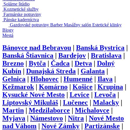
Nechtové štúdio
Salóny krásy
Video kameraman
Relaxačné centrá
Solárne štúdio
Kozmetické služby
Farmárske potraviny
Pánske kaderníctva
Gazdovské potraviny
Estetické klinky
Barber
Masážny salón
Blogy
Mestá
Bánovce nad Bebravou
|
Banská Bystrica
|
Banská Štiavnica
|
Bardejov
|
Bratislava
|
Brezno
|
Bytča
|
Čadca
|
Detva
|
Dolný
Kubín
|
Dunajská Streda
|
Galanta
|
Gelnica
|
Hlohovec
|
Humenné
|
Ilava
|
Kežmarok
|
Komárno
|
Košice
|
Krupina
|
Kysucké Nové Mesto
|
Levice
|
Levoča
|
Liptovský Mikuláš
|
Lučenec
|
Malacky
|