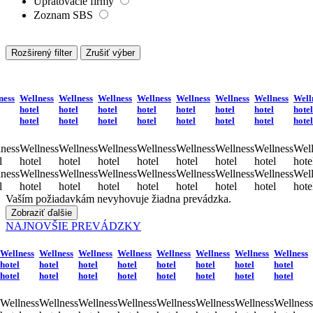
Grafické firmy
Pohrebníctva
Upratovacie firmy
Zoznam SBS
Rozširený filter
Zrušiť výber
ness
Wellness
Wellness
Wellness
Wellness
Wellness
Wellness
Wellness
Well
hotel
hotel
hotel
hotel
hotel
hotel
hotel
hotel
hotel
hotel
hotel
hotel
hotel
hotel
hotel
hotel
ness
Wellness
Wellness
Wellness
Wellness
Wellness
Wellness
Wellness
Well
l
hotel
hotel
hotel
hotel
hotel
hotel
hotel
hote
ness
Wellness
Wellness
Wellness
Wellness
Wellness
Wellness
Wellness
Well
l
hotel
hotel
hotel
hotel
hotel
hotel
hotel
hote
Vaším požiadavkám nevyhovuje žiadna prevádzka.
Zobraziť ďalšie
NAJNOVŠIE PREVÁDZKY
Wellness
Wellness
Wellness
Wellness
Wellness
Wellness
Wellness
Wellness
hotel
hotel
hotel
hotel
hotel
hotel
hotel
hotel
hotel
hotel
hotel
hotel
hotel
hotel
hotel
hotel