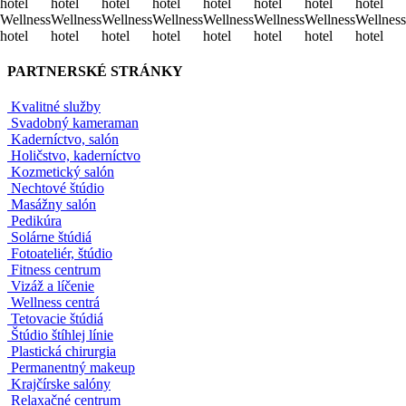
Wellness
Wellness
Wellness
Wellness
Wellness
Wellness
Wellness
Wellness
hotel
hotel
hotel
hotel
hotel
hotel
hotel
hotel
Wellness
Wellness
Wellness
Wellness
Wellness
Wellness
Wellness
Wellness
hotel
hotel
hotel
hotel
hotel
hotel
hotel
hotel
PARTNERSKÉ STRÁNKY
Kvalitné služby
Svadobný kameraman
Kaderníctvo, salón
Holičstvo, kaderníctvo
Kozmetický salón
Nechtové štúdio
Masážny salón
Pedikúra
Solárne štúdiá
Fotoateliér, štúdio
Fitness centrum
Vizáž a líčenie
Wellness centrá
Tetovacie štúdiá
Štúdio štíhlej línie
Plastická chirurgia