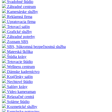
Svadobné štúdio
Záhradné centrum
Kamenárske služby
Reklamná firma
Upratovacia firma
Tetovací salón
Grafické služby
Záhradné potreby
Zoznam SBS
SBS, Súkromná bezpečnostná služba
Materská škôlka
Štúdia krásy
Tetovacie štúdio
Wellness centrum
Dámske kaderníctvo
Krajčírsky salón
Nechtové štúdio
Salóny krásy
Video kameraman
Relaxačné centrá
Solárne štúdio
Kozmetické služby
Farmárske potraviny