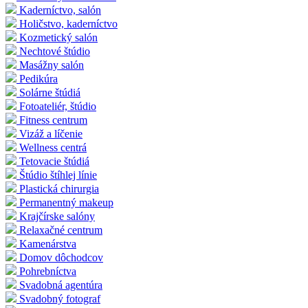
Kaderníctvo, salón
Holičstvo, kaderníctvo
Kozmetický salón
Nechtové štúdio
Masážny salón
Pedikúra
Solárne štúdiá
Fotoateliér, štúdio
Fitness centrum
Vizáž a líčenie
Wellness centrá
Tetovacie štúdiá
Štúdio štíhlej línie
Plastická chirurgia
Permanentný makeup
Krajčírske salóny
Relaxačné centrum
Kamenárstva
Domov dôchodcov
Pohrebníctva
Svadobná agentúra
Svadobný fotograf