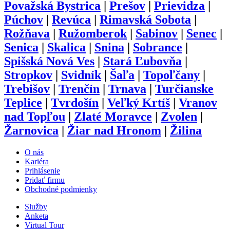
Považská Bystrica
|
Prešov
|
Prievidza
|
Púchov
|
Revúca
|
Rimavská Sobota
|
Rožňava
|
Ružomberok
|
Sabinov
|
Senec
|
Senica
|
Skalica
|
Snina
|
Sobrance
|
Spišská Nová Ves
|
Stará Ľubovňa
|
Stropkov
|
Svidník
|
Šaľa
|
Topoľčany
|
Trebišov
|
Trenčín
|
Trnava
|
Turčianske
Teplice
|
Tvrdošín
|
Veľký Krtíš
|
Vranov
nad Topľou
|
Zlaté Moravce
|
Zvolen
|
Žarnovica
|
Žiar nad Hronom
|
Žilina
O nás
Kariéra
Prihlásenie
Pridať firmu
Obchodné podmienky
Služby
Anketa
Virtual Tour