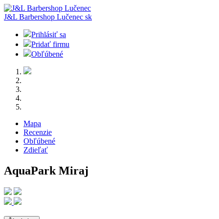
J&L Barbershop Lučenec
sk
Prihlásiť sa
Pridať firmu
Obľúbené
Mapa
Recenzie
Obľúbené
Zdieľať
AquaPark Miraj