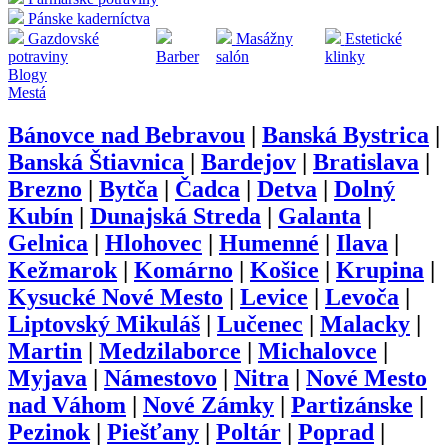
Pánske kaderníctva
Gazdovské
Masážny
Estetické
potraviny
Barber
salón
klinky
Blogy
Mestá
Bánovce nad Bebravou
|
Banská Bystrica
|
Banská Štiavnica
|
Bardejov
|
Bratislava
|
Brezno
|
Bytča
|
Čadca
|
Detva
|
Dolný
Kubín
|
Dunajská Streda
|
Galanta
|
Gelnica
|
Hlohovec
|
Humenné
|
Ilava
|
Kežmarok
|
Komárno
|
Košice
|
Krupina
|
Kysucké Nové Mesto
|
Levice
|
Levoča
|
Liptovský Mikuláš
|
Lučenec
|
Malacky
|
Martin
|
Medzilaborce
|
Michalovce
|
Myjava
|
Námestovo
|
Nitra
|
Nové Mesto
nad Váhom
|
Nové Zámky
|
Partizánske
|
Pezinok
|
Piešťany
|
Poltár
|
Poprad
|