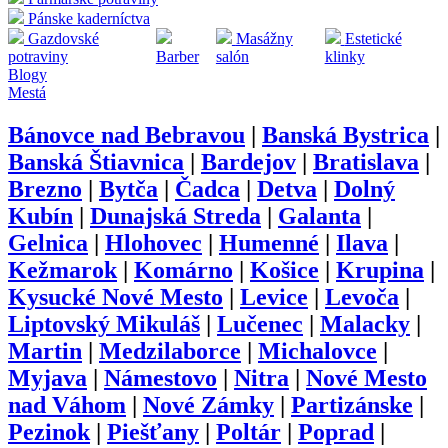
Pánske kaderníctva
Gazdovské
Masážny
Estetické
potraviny
Barber
salón
klinky
Blogy
Mestá
Bánovce nad Bebravou
|
Banská Bystrica
|
Banská Štiavnica
|
Bardejov
|
Bratislava
|
Brezno
|
Bytča
|
Čadca
|
Detva
|
Dolný
Kubín
|
Dunajská Streda
|
Galanta
|
Gelnica
|
Hlohovec
|
Humenné
|
Ilava
|
Kežmarok
|
Komárno
|
Košice
|
Krupina
|
Kysucké Nové Mesto
|
Levice
|
Levoča
|
Liptovský Mikuláš
|
Lučenec
|
Malacky
|
Martin
|
Medzilaborce
|
Michalovce
|
Myjava
|
Námestovo
|
Nitra
|
Nové Mesto
nad Váhom
|
Nové Zámky
|
Partizánske
|
Pezinok
|
Piešťany
|
Poltár
|
Poprad
|