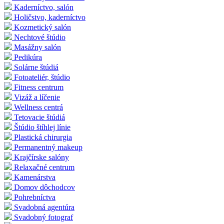
Kaderníctvo, salón
Holičstvo, kaderníctvo
Kozmetický salón
Nechtové štúdio
Masážny salón
Pedikúra
Solárne štúdiá
Fotoateliér, štúdio
Fitness centrum
Vizáž a líčenie
Wellness centrá
Tetovacie štúdiá
Štúdio štíhlej línie
Plastická chirurgia
Permanentný makeup
Krajčírske salóny
Relaxačné centrum
Kamenárstva
Domov dôchodcov
Pohrebníctva
Svadobná agentúra
Svadobný fotograf