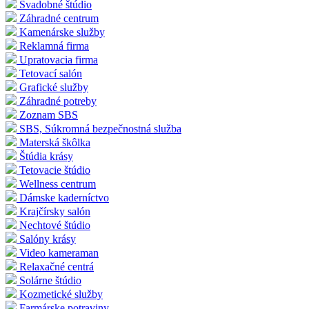
Svadobné štúdio
Záhradné centrum
Kamenárske služby
Reklamná firma
Upratovacia firma
Tetovací salón
Grafické služby
Záhradné potreby
Zoznam SBS
SBS, Súkromná bezpečnostná služba
Materská škôlka
Štúdia krásy
Tetovacie štúdio
Wellness centrum
Dámske kaderníctvo
Krajčírsky salón
Nechtové štúdio
Salóny krásy
Video kameraman
Relaxačné centrá
Solárne štúdio
Kozmetické služby
Farmárske potraviny