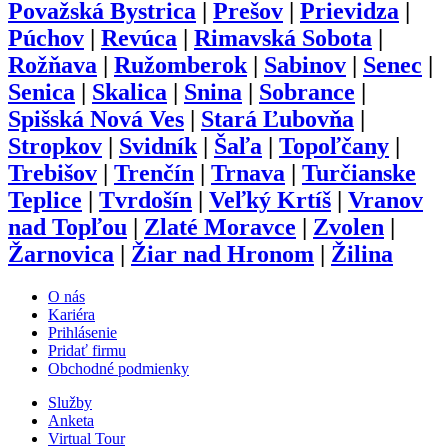
Považská Bystrica
|
Prešov
|
Prievidza
|
Púchov
|
Revúca
|
Rimavská Sobota
|
Rožňava
|
Ružomberok
|
Sabinov
|
Senec
|
Senica
|
Skalica
|
Snina
|
Sobrance
|
Spišská Nová Ves
|
Stará Ľubovňa
|
Stropkov
|
Svidník
|
Šaľa
|
Topoľčany
|
Trebišov
|
Trenčín
|
Trnava
|
Turčianske
Teplice
|
Tvrdošín
|
Veľký Krtíš
|
Vranov
nad Topľou
|
Zlaté Moravce
|
Zvolen
|
Žarnovica
|
Žiar nad Hronom
|
Žilina
O nás
Kariéra
Prihlásenie
Pridať firmu
Obchodné podmienky
Služby
Anketa
Virtual Tour