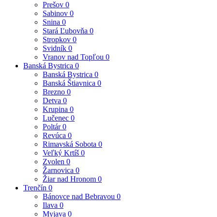
Prešov
0
Sabinov
0
Snina
0
Stará Ľubovňa
0
Stropkov
0
Svidník
0
Vranov nad Topľou
0
Banská Bystrica
0
Banská Bystrica
0
Banská Štiavnica
0
Brezno
0
Detva
0
Krupina
0
Lučenec
0
Poltár
0
Revúca
0
Rimavská Sobota
0
Veľký Krtíš
0
Zvolen
0
Žarnovica
0
Žiar nad Hronom
0
Trenčín
0
Bánovce nad Bebravou
0
Ilava
0
Myjava
0