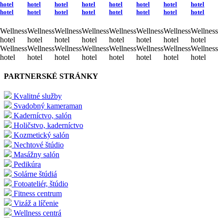
hotel
hotel
hotel
hotel
hotel
hotel
hotel
hotel
hotel
hotel
hotel
hotel
hotel
hotel
hotel
hotel
Wellness
Wellness
Wellness
Wellness
Wellness
Wellness
Wellness
Wellness
hotel
hotel
hotel
hotel
hotel
hotel
hotel
hotel
Wellness
Wellness
Wellness
Wellness
Wellness
Wellness
Wellness
Wellness
hotel
hotel
hotel
hotel
hotel
hotel
hotel
hotel
PARTNERSKÉ STRÁNKY
Kvalitné služby
Svadobný kameraman
Kaderníctvo, salón
Holičstvo, kaderníctvo
Kozmetický salón
Nechtové štúdio
Masážny salón
Pedikúra
Solárne štúdiá
Fotoateliér, štúdio
Fitness centrum
Vizáž a líčenie
Wellness centrá