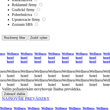
Reklamné firmy
Grafické firmy
Pohrebníctva
Upratovacie firmy
Zoznam SBS
Rozširený filter
Zrušiť výber
ness
Wellness
Wellness
Wellness
Wellness
Wellness
Wellness
Wellness
Well
hotel
hotel
hotel
hotel
hotel
hotel
hotel
hotel
hotel
hotel
hotel
hotel
hotel
hotel
hotel
hotel
ness
Wellness
Wellness
Wellness
Wellness
Wellness
Wellness
Wellness
Well
l
hotel
hotel
hotel
hotel
hotel
hotel
hotel
hote
ness
Wellness
Wellness
Wellness
Wellness
Wellness
Wellness
Wellness
Well
l
hotel
hotel
hotel
hotel
hotel
hotel
hotel
hote
Vaším požiadavkám nevyhovuje žiadna prevádzka.
Zobraziť ďalšie
NAJNOVŠIE PREVÁDZKY
Wellness
Wellness
Wellness
Wellness
Wellness
Wellness
Wellness
Wellness