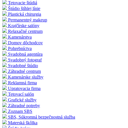
Tetovacie štúdiá
Štúdio štíhlej línie
Plastická chirurgia
Permanentný makeup
Krajčírske salóny
Relaxačné centrum
Kamenárstva
Domov dôchodcov
Pohrebníctva
Svadobná agentúra
Svadobný fotograf
Svadobné štúdio
Záhradné centrum
Kamenárske služby
Reklamná firma
Upratovacia firma
Tetovací salón
Grafické služby
Záhradné potreby
Zoznam SBS
SBS, Súkromná bezpečnostná služba
Materská škôlka