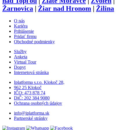
nad Topľou
|
Zlaté Moravce
|
Zvolen
|
Žarnovica
|
Žiar nad Hronom
|
Žilina
O nás
Kariéra
Prihlásenie
Pridať firmu
Obchodné podmienky
Služby
Anketa
Virtual Tour
Dopyt
Internetová stránka
Iplatforma s.r.o. Klokoč 28,
962 25 Klokoč
IČO: 473 878 74
DiČ: 202 384 9080
Ochrana osobných údajov
info@iplatforma.sk
Partnerské stránky