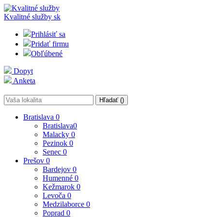
Kvalitné služby
sk
Prihlásiť sa
Pridať firmu
Obľúbené
Dopyt
Anketa
Hľadať (
)
Bratislava
0
Bratislava
0
Malacky
0
Pezinok
0
Senec
0
Prešov
0
Bardejov
0
Humenné
0
Kežmarok
0
Levoča
0
Medzilaborce
0
Poprad
0