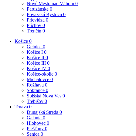
Nové Mesto nad Váhom
0
Partizánske
0
Považská Bystrica
0
Prievidza
0
Púchov
0
Trenčín
0
Košice
0
Gelnica
0
Košice I
0
Košice II
0
Košice III
0
Košice IV
0
Košice-okolie
0
Michalovce
0
Rožňava
0
Sobrance
0
Spišská Nová Ves
0
Trebišov
0
Trnava
0
Dunajská Streda
0
Galanta
0
Hlohovec
0
Piešťany
0
Senica
0