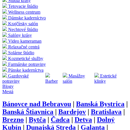
Štúdia krásy
Tetovacie štúdio
Wellness centrum
Dámske kaderníctvo
Krajčírsky salón
Nechtové štúdio
Salóny krásy
Video kameraman
Relaxačné centrá
Solárne štúdio
Kozmetické služby
Farmárske potraviny
Pánske kaderníctva
Gazdovské
Masážny
Estetické
potraviny
Barber
salón
klinky
Blogy
Mestá
Bánovce nad Bebravou
|
Banská Bystrica
|
Banská Štiavnica
|
Bardejov
|
Bratislava
|
Brezno
|
Bytča
|
Čadca
|
Detva
|
Dolný
Kubín
|
Dunajská Streda
|
Galanta
|