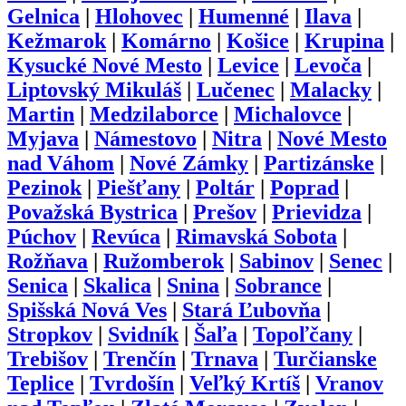
Gelnica
|
Hlohovec
|
Humenné
|
Ilava
|
Kežmarok
|
Komárno
|
Košice
|
Krupina
|
Kysucké Nové Mesto
|
Levice
|
Levoča
|
Liptovský Mikuláš
|
Lučenec
|
Malacky
|
Martin
|
Medzilaborce
|
Michalovce
|
Myjava
|
Námestovo
|
Nitra
|
Nové Mesto
nad Váhom
|
Nové Zámky
|
Partizánske
|
Pezinok
|
Piešťany
|
Poltár
|
Poprad
|
Považská Bystrica
|
Prešov
|
Prievidza
|
Púchov
|
Revúca
|
Rimavská Sobota
|
Rožňava
|
Ružomberok
|
Sabinov
|
Senec
|
Senica
|
Skalica
|
Snina
|
Sobrance
|
Spišská Nová Ves
|
Stará Ľubovňa
|
Stropkov
|
Svidník
|
Šaľa
|
Topoľčany
|
Trebišov
|
Trenčín
|
Trnava
|
Turčianske
Teplice
|
Tvrdošín
|
Veľký Krtíš
|
Vranov