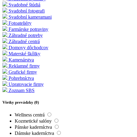
Svadobné štúdiá
Svadobní fotografi
Svadobní kameramani
Fotoateliéry
Farmárske potraviny
Záhradné potreby
Záhradné centrá
Domovy dôchodcov
Materské škôlky
Kamenárstva
Reklamné firmy
Grafické firmy
Pohrebníctva
Upratovacie firmy
Zoznam SBS
Všetky prevádzky (
0
)
Wellness centrá
Kozmetické salóny
Pánske kaderníctva
Dámske kaderníctva