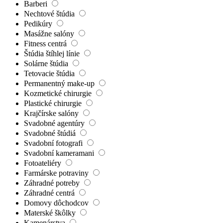
Barberi
Nechtové štúdia
Pedikúry
Masážne salóny
Fitness centrá
Štúdia štíhlej línie
Solárne štúdia
Tetovacie štúdia
Permanentný make-up
Kozmetické chirurgie
Plastické chirurgie
Krajčírske salóny
Svadobné agentúry
Svadobné štúdiá
Svadobní fotografi
Svadobní kameramani
Fotoateliéry
Farmárske potraviny
Záhradné potreby
Záhradné centrá
Domovy dôchodcov
Materské škôlky
Kamenárstva