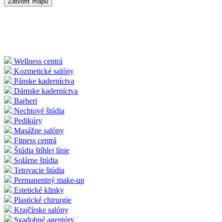
Zatvoriť mapu
Wellness centrá
Kozmetické salóny
Pánske kaderníctva
Dámske kaderníctva
Barberi
Nechtové štúdia
Pedikúry
Masážne salóny
Fitness centrá
Štúdia štíhlej línie
Solárne štúdia
Tetovacie štúdia
Permanentný make-up
Estetické klinky
Plastické chirurgie
Krajčírske salóny
Svadobné agentúry