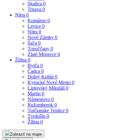
Skalica
0
Trnava
0
Nitra
0
Komárno
0
Levice
0
Nitra
0
Nové Zámky
0
Šaľa
0
Topoľčany
0
Zlaté Moravce
0
Žilina
0
Bytča
0
Čadca
0
Dolný Kubín
0
Kysucké Nové Mesto
0
Liptovský Mikuláš
0
Martin
0
Námestovo
0
Ružomberok
0
Turčianske Teplice
0
Tvrdošín
0
Žilina
0
Zobraziť na mape