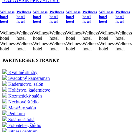
NAJNOVŠIE PREVÁDZKY
Wellness
Wellness
Wellness
Wellness
Wellness
Wellness
Wellness
Wellness
hotel
hotel
hotel
hotel
hotel
hotel
hotel
hotel
hotel
hotel
hotel
hotel
hotel
hotel
hotel
hotel
Wellness
Wellness
Wellness
Wellness
Wellness
Wellness
Wellness
Wellness
hotel
hotel
hotel
hotel
hotel
hotel
hotel
hotel
Wellness
Wellness
Wellness
Wellness
Wellness
Wellness
Wellness
Wellness
hotel
hotel
hotel
hotel
hotel
hotel
hotel
hotel
PARTNERSKÉ STRÁNKY
Kvalitné služby
Svadobný kameraman
Kaderníctvo, salón
Holičstvo, kaderníctvo
Kozmetický salón
Nechtové štúdio
Masážny salón
Pedikúra
Solárne štúdiá
Fotoateliér, štúdio
Fitness centrum