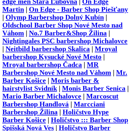
edge men Stará Ľubovňa
|
On Edge
Martin
|
On Edge - Barber Shop Piešťany
|
Olymp Barbershop Dolný Kubín
|
Oldschool Barber Shop Nové Mesto nad
Váhom
|
No.7 Barber&Shop Žilina
|
Nightingales PSC barbershop Michalovce
|
Neitbild barbershop Skalica
|
Mroyal
barbershop Kysucké Nové Mesto
|
Mroyal barbershop Čadca
|
MR
Barbershop Nové Mesto nad Váhom
|
Mr.
Barber Košice
|
Moris barber &
hairstylist Svidník
|
Monis Barber Senica
|
Mario Barber Michalovce
|
Marcoscut
Barbershop Handlová
|
Marcciani
Barbershop Žilina
|
Holičstvo Hype
Barber Košice
|
Holičstvo ::: Barber Shop
Spišská Nová Ves
|
Holičstvo Barber