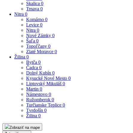
Skalica
0
Trnava
0
Nitra
0
Komárno
0
Levice
0
Nitra
0
Nové Zámky
0
Šaľa
0
Topoľčany
0
Zlaté Moravce
0
Žilina
0
Bytča
0
Čadca
0
Dolný Kubín
0
Kysucké Nové Mesto
0
Liptovský Mikuláš
0
Martin
0
Námestovo
0
Ružomberok
0
Turčianske Teplice
0
Tvrdošín
0
Žilina
0
Zobraziť na mape