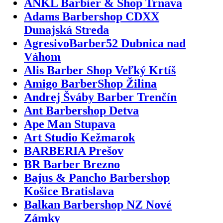
ANKL Barbier & Shop Trnava
Adams Barbershop CDXX
Dunajská Streda
AgresivoBarber52 Dubnica nad
Váhom
Alis Barber Shop Veľký Krtíš
Amigo BarberShop Žilina
Andrej Šváby Barber Trenčín
Ant Barbershop Detva
Ape Man Stupava
Art Studio Kežmarok
BARBERIA Prešov
BR Barber Brezno
Bajus & Pancho Barbershop
Košice Bratislava
Balkan Barbershop NZ Nové
Zámky