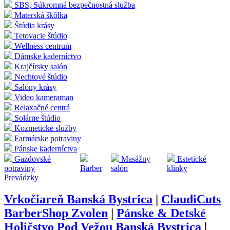
SBS, Súkromná bezpečnostná služba
Materská škôlka
Štúdia krásy
Tetovacie štúdio
Wellness centrum
Dámske kaderníctvo
Krajčírsky salón
Nechtové štúdio
Salóny krásy
Video kameraman
Relaxačné centrá
Solárne štúdio
Kozmetické služby
Farmárske potraviny
Pánske kaderníctva
Gazdovské
Masážny
Estetické
potraviny
Barber
salón
klinky
Prevádzky
Vrkočiareň Banská Bystrica
|
ClaudiCuts
BarberShop Zvolen
|
Pánske & Detské
Holičstvo Pod Vežou Banská Bystrica
|