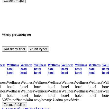
Zatvoriť mapu
Všetky prevádzky (
0
)
Rozširený filter
Zrušiť výber
ness
Wellness
Wellness
Wellness
Wellness
Wellness
Wellness
Wellness
Well
hotel
hotel
hotel
hotel
hotel
hotel
hotel
hotel
hotel
hotel
hotel
hotel
hotel
hotel
hotel
hotel
ness
Wellness
Wellness
Wellness
Wellness
Wellness
Wellness
Wellness
Well
l
hotel
hotel
hotel
hotel
hotel
hotel
hotel
hote
ness
Wellness
Wellness
Wellness
Wellness
Wellness
Wellness
Wellness
Well
l
hotel
hotel
hotel
hotel
hotel
hotel
hotel
hote
Vaším požiadavkám nevyhovuje žiadna prevádzka.
Zobraziť ďalšie