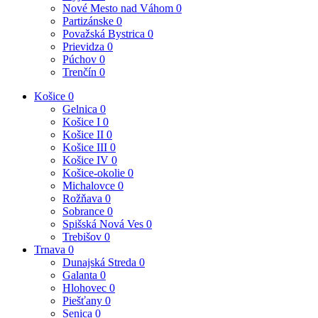
Nové Mesto nad Váhom
0
Partizánske
0
Považská Bystrica
0
Prievidza
0
Púchov
0
Trenčín
0
Košice
0
Gelnica
0
Košice I
0
Košice II
0
Košice III
0
Košice IV
0
Košice-okolie
0
Michalovce
0
Rožňava
0
Sobrance
0
Spišská Nová Ves
0
Trebišov
0
Trnava
0
Dunajská Streda
0
Galanta
0
Hlohovec
0
Piešťany
0
Senica
0