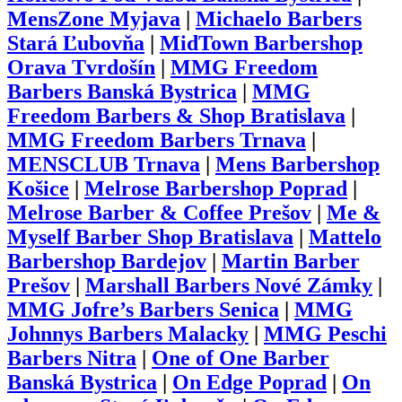
MensZone Myjava
|
Michaelo Barbers
Stará Ľubovňa
|
MidTown Barbershop
Orava Tvrdošín
|
MMG Freedom
Barbers Banská Bystrica
|
MMG
Freedom Barbers & Shop Bratislava
|
MMG Freedom Barbers Trnava
|
MENSCLUB Trnava
|
Mens Barbershop
Košice
|
Melrose Barbershop Poprad
|
Melrose Barber & Coffee Prešov
|
Me &
Myself Barber Shop Bratislava
|
Mattelo
Barbershop Bardejov
|
Martin Barber
Prešov
|
Marshall Barbers Nové Zámky
|
MMG Jofre’s Barbers Senica
|
MMG
Johnnys Barbers Malacky
|
MMG Peschi
Barbers Nitra
|
One of One Barber
Banská Bystrica
|
On Edge Poprad
|
On