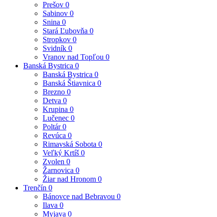
Prešov
0
Sabinov
0
Snina
0
Stará Ľubovňa
0
Stropkov
0
Svidník
0
Vranov nad Topľou
0
Banská Bystrica
0
Banská Bystrica
0
Banská Štiavnica
0
Brezno
0
Detva
0
Krupina
0
Lučenec
0
Poltár
0
Revúca
0
Rimavská Sobota
0
Veľký Krtíš
0
Zvolen
0
Žarnovica
0
Žiar nad Hronom
0
Trenčín
0
Bánovce nad Bebravou
0
Ilava
0
Myjava
0