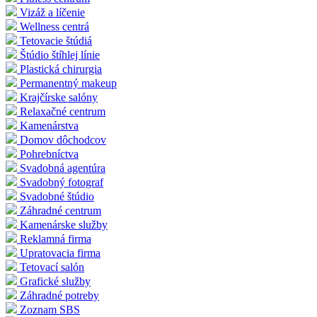
Vizáž a líčenie
Wellness centrá
Tetovacie štúdiá
Štúdio štíhlej línie
Plastická chirurgia
Permanentný makeup
Krajčírske salóny
Relaxačné centrum
Kamenárstva
Domov dôchodcov
Pohrebníctva
Svadobná agentúra
Svadobný fotograf
Svadobné štúdio
Záhradné centrum
Kamenárske služby
Reklamná firma
Upratovacia firma
Tetovací salón
Grafické služby
Záhradné potreby
Zoznam SBS