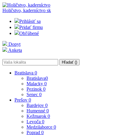
Holičstvo, kaderníctvo
sk
Prihlásiť sa
Pridať firmu
Obľúbené
Dopyt
Anketa
Hľadať (
)
Bratislava
0
Bratislava
0
Malacky
0
Pezinok
0
Senec
0
Prešov
0
Bardejov
0
Humenné
0
Kežmarok
0
Levoča
0
Medzilaborce
0
Poprad
0