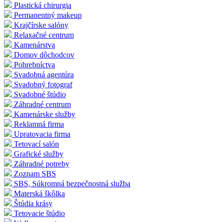
Plastická chirurgia
Permanentný makeup
Krajčírske salóny
Relaxačné centrum
Kamenárstva
Domov dôchodcov
Pohrebníctva
Svadobná agentúra
Svadobný fotograf
Svadobné štúdio
Záhradné centrum
Kamenárske služby
Reklamná firma
Upratovacia firma
Tetovací salón
Grafické služby
Záhradné potreby
Zoznam SBS
SBS, Súkromná bezpečnostná služba
Materská škôlka
Štúdia krásy
Tetovacie štúdio