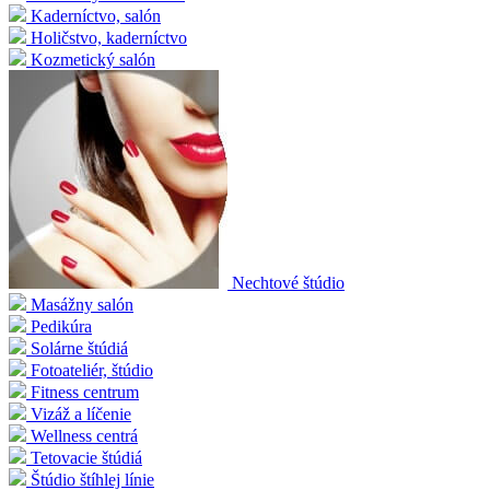
Kaderníctvo, salón
Holičstvo, kaderníctvo
Kozmetický salón
Nechtové štúdio
Masážny salón
Pedikúra
Solárne štúdiá
Fotoateliér, štúdio
Fitness centrum
Vizáž a líčenie
Wellness centrá
Tetovacie štúdiá
Štúdio štíhlej línie