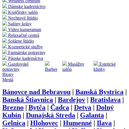
Wellness centrum
Dámske kaderníctvo
Krajčírsky salón
Nechtové štúdio
Salóny krásy
Video kameraman
Relaxačné centrá
Solárne štúdio
Kozmetické služby
Farmárske potraviny
Pánske kaderníctva
Gazdovské
Masážny
Estetické
potraviny
Barber
salón
klinky
Blogy
Mestá
Bánovce nad Bebravou
|
Banská Bystrica
|
Banská Štiavnica
|
Bardejov
|
Bratislava
|
Brezno
|
Bytča
|
Čadca
|
Detva
|
Dolný
Kubín
|
Dunajská Streda
|
Galanta
|
Gelnica
|
Hlohovec
|
Humenné
|
Ilava
|