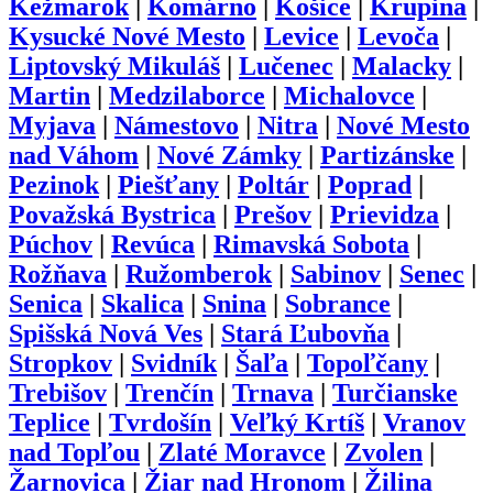
Kežmarok
|
Komárno
|
Košice
|
Krupina
|
Kysucké Nové Mesto
|
Levice
|
Levoča
|
Liptovský Mikuláš
|
Lučenec
|
Malacky
|
Martin
|
Medzilaborce
|
Michalovce
|
Myjava
|
Námestovo
|
Nitra
|
Nové Mesto
nad Váhom
|
Nové Zámky
|
Partizánske
|
Pezinok
|
Piešťany
|
Poltár
|
Poprad
|
Považská Bystrica
|
Prešov
|
Prievidza
|
Púchov
|
Revúca
|
Rimavská Sobota
|
Rožňava
|
Ružomberok
|
Sabinov
|
Senec
|
Senica
|
Skalica
|
Snina
|
Sobrance
|
Spišská Nová Ves
|
Stará Ľubovňa
|
Stropkov
|
Svidník
|
Šaľa
|
Topoľčany
|
Trebišov
|
Trenčín
|
Trnava
|
Turčianske
Teplice
|
Tvrdošín
|
Veľký Krtíš
|
Vranov
nad Topľou
|
Zlaté Moravce
|
Zvolen
|
Žarnovica
|
Žiar nad Hronom
|
Žilina