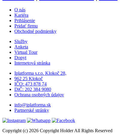
O nás
Kariéra
Prihlásenie
Pridať firmu
Obchodné podmienky
Služby
Anketa
Virtual Tour
Dopyt
Internetová stránka
Iplatforma s.r.o. Klokoč 28,
962 25 Klokoč
IČO: 473 878 74
DiČ: 202 384 9080
Ochrana osobných údajov
info@iplatforma.sk
Partnerské stránky
Copyright (c) 2026 Copyright Holder All Rights Reserved