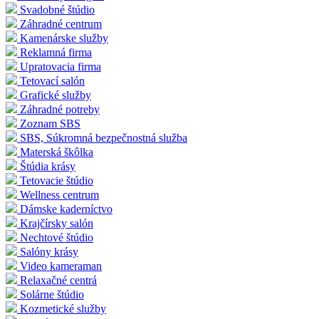
Svadobné štúdio
Záhradné centrum
Kamenárske služby
Reklamná firma
Upratovacia firma
Tetovací salón
Grafické služby
Záhradné potreby
Zoznam SBS
SBS, Súkromná bezpečnostná služba
Materská škôlka
Štúdia krásy
Tetovacie štúdio
Wellness centrum
Dámske kaderníctvo
Krajčírsky salón
Nechtové štúdio
Salóny krásy
Video kameraman
Relaxačné centrá
Solárne štúdio
Kozmetické služby