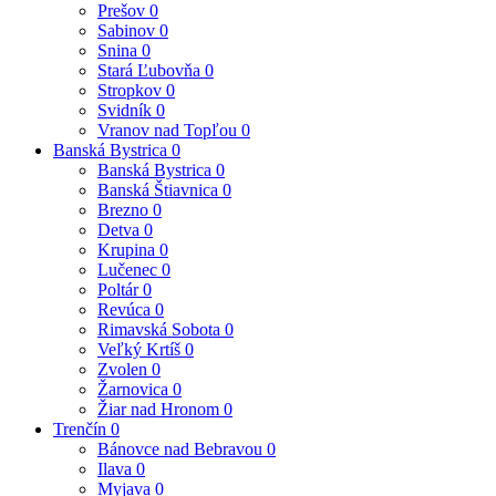
Prešov
0
Sabinov
0
Snina
0
Stará Ľubovňa
0
Stropkov
0
Svidník
0
Vranov nad Topľou
0
Banská Bystrica
0
Banská Bystrica
0
Banská Štiavnica
0
Brezno
0
Detva
0
Krupina
0
Lučenec
0
Poltár
0
Revúca
0
Rimavská Sobota
0
Veľký Krtíš
0
Zvolen
0
Žarnovica
0
Žiar nad Hronom
0
Trenčín
0
Bánovce nad Bebravou
0
Ilava
0
Myjava
0