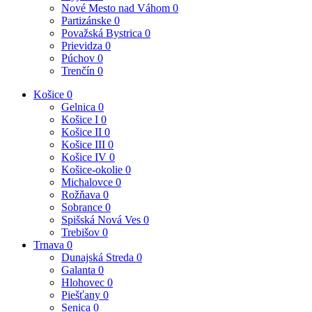
Nové Mesto nad Váhom
0
Partizánske
0
Považská Bystrica
0
Prievidza
0
Púchov
0
Trenčín
0
Košice
0
Gelnica
0
Košice I
0
Košice II
0
Košice III
0
Košice IV
0
Košice-okolie
0
Michalovce
0
Rožňava
0
Sobrance
0
Spišská Nová Ves
0
Trebišov
0
Trnava
0
Dunajská Streda
0
Galanta
0
Hlohovec
0
Piešťany
0
Senica
0