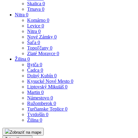
Skalica
0
Trnava
0
Nitra
0
Komárno
0
Levice
0
Nitra
0
Nové Zámky
0
Šaľa
0
Topoľčany
0
Zlaté Moravce
0
Žilina
0
Bytča
0
Čadca
0
Dolný Kubín
0
Kysucké Nové Mesto
0
Liptovský Mikuláš
0
Martin
0
Námestovo
0
Ružomberok
0
Turčianske Teplice
0
Tvrdošín
0
Žilina
0
Zobraziť na mape