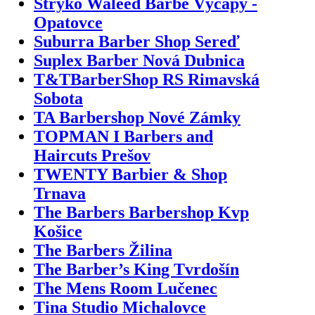
Strýko Waleed Barbe Výčapy -
Opatovce
Suburra Barber Shop Sereď
Suplex Barber Nová Dubnica
T&TBarberShop RS Rimavská
Sobota
TA Barbershop Nové Zámky
TOPMAN I Barbers and
Haircuts Prešov
TWENTY Barbier & Shop
Trnava
The Barbers Barbershop Kvp
Košice
The Barbers Žilina
The Barber’s King Tvrdošín
The Mens Room Lučenec
Tina Studio Michalovce