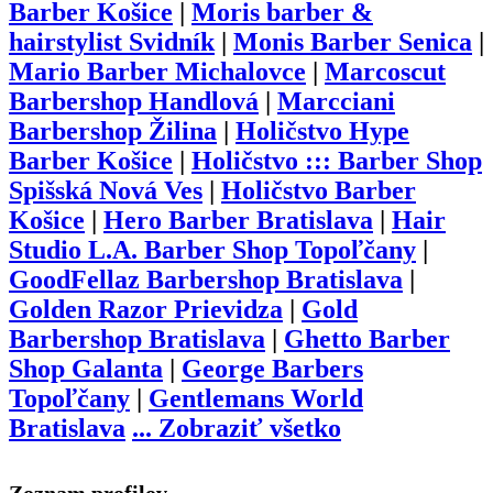
Barber Košice
|
Moris barber &
hairstylist Svidník
|
Monis Barber Senica
|
Mario Barber Michalovce
|
Marcoscut
Barbershop Handlová
|
Marcciani
Barbershop Žilina
|
Holičstvo Hype
Barber Košice
|
Holičstvo ::: Barber Shop
Spišská Nová Ves
|
Holičstvo Barber
Košice
|
Hero Barber Bratislava
|
Hair
Studio L.A. Barber Shop Topoľčany
|
GoodFellaz Barbershop Bratislava
|
Golden Razor Prievidza
|
Gold
Barbershop Bratislava
|
Ghetto Barber
Shop Galanta
|
George Barbers
Topoľčany
|
Gentlemans World
Bratislava
...
Zobraziť všetko
Zoznam profilov