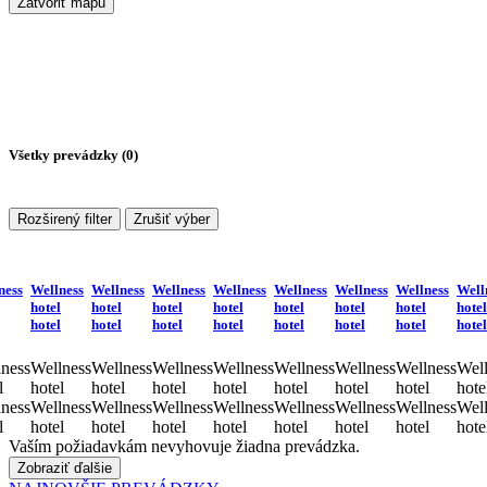
Zatvoriť mapu
Všetky prevádzky (
0
)
Rozširený filter
Zrušiť výber
ness
Wellness
Wellness
Wellness
Wellness
Wellness
Wellness
Wellness
Well
hotel
hotel
hotel
hotel
hotel
hotel
hotel
hotel
hotel
hotel
hotel
hotel
hotel
hotel
hotel
hotel
ness
Wellness
Wellness
Wellness
Wellness
Wellness
Wellness
Wellness
Well
l
hotel
hotel
hotel
hotel
hotel
hotel
hotel
hote
ness
Wellness
Wellness
Wellness
Wellness
Wellness
Wellness
Wellness
Well
l
hotel
hotel
hotel
hotel
hotel
hotel
hotel
hote
Vaším požiadavkám nevyhovuje žiadna prevádzka.
Zobraziť ďalšie