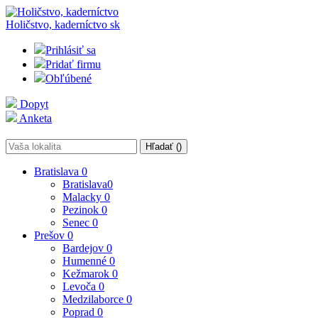
Holičstvo, kaderníctvo
sk
Prihlásiť sa
Pridať firmu
Obľúbené
Dopyt
Anketa
Hľadať (
)
Bratislava
0
Bratislava
0
Malacky
0
Pezinok
0
Senec
0
Prešov
0
Bardejov
0
Humenné
0
Kežmarok
0
Levoča
0
Medzilaborce
0
Poprad
0