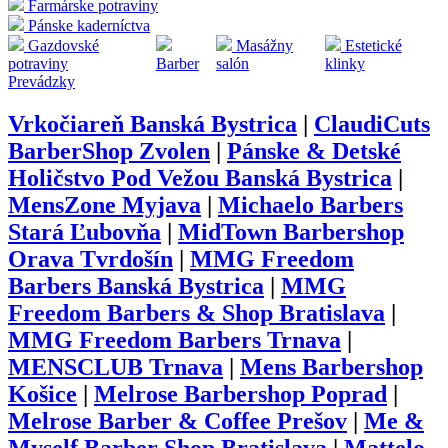
Farmárske potraviny
Pánske kaderníctva
Gazdovské
Masážny
Estetické
potraviny
Barber
salón
klinky
Prevádzky
Vrkočiareň Banská Bystrica
|
ClaudiCuts
BarberShop Zvolen
|
Pánske & Detské
Holičstvo Pod Vežou Banská Bystrica
|
MensZone Myjava
|
Michaelo Barbers
Stará Ľubovňa
|
MidTown Barbershop
Orava Tvrdošín
|
MMG Freedom
Barbers Banská Bystrica
|
MMG
Freedom Barbers & Shop Bratislava
|
MMG Freedom Barbers Trnava
|
MENSCLUB Trnava
|
Mens Barbershop
Košice
|
Melrose Barbershop Poprad
|
Melrose Barber & Coffee Prešov
|
Me &