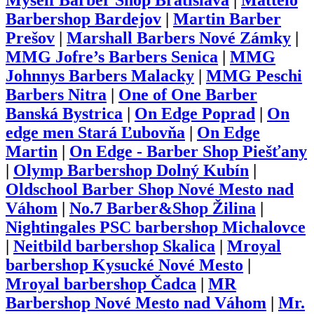
Myself Barber Shop Bratislava
|
Mattelo
Barbershop Bardejov
|
Martin Barber
Prešov
|
Marshall Barbers Nové Zámky
|
MMG Jofre’s Barbers Senica
|
MMG
Johnnys Barbers Malacky
|
MMG Peschi
Barbers Nitra
|
One of One Barber
Banská Bystrica
|
On Edge Poprad
|
On
edge men Stará Ľubovňa
|
On Edge
Martin
|
On Edge - Barber Shop Piešťany
|
Olymp Barbershop Dolný Kubín
|
Oldschool Barber Shop Nové Mesto nad
Váhom
|
No.7 Barber&Shop Žilina
|
Nightingales PSC barbershop Michalovce
|
Neitbild barbershop Skalica
|
Mroyal
barbershop Kysucké Nové Mesto
|
Mroyal barbershop Čadca
|
MR
Barbershop Nové Mesto nad Váhom
|
Mr.