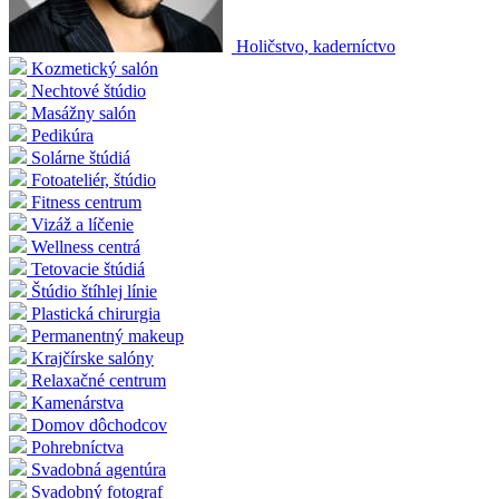
Holičstvo, kaderníctvo
Kozmetický salón
Nechtové štúdio
Masážny salón
Pedikúra
Solárne štúdiá
Fotoateliér, štúdio
Fitness centrum
Vizáž a líčenie
Wellness centrá
Tetovacie štúdiá
Štúdio štíhlej línie
Plastická chirurgia
Permanentný makeup
Krajčírske salóny
Relaxačné centrum
Kamenárstva
Domov dôchodcov
Pohrebníctva
Svadobná agentúra
Svadobný fotograf