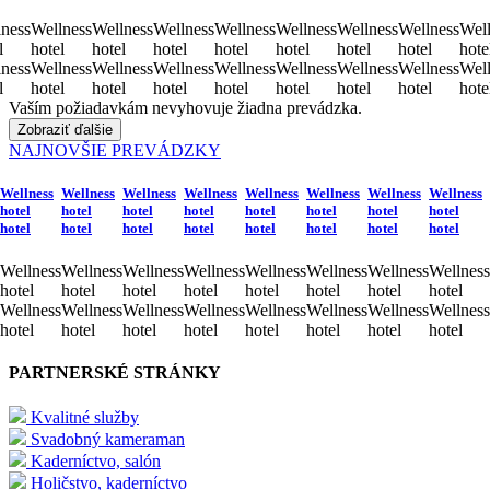
ness
Wellness
Wellness
Wellness
Wellness
Wellness
Wellness
Wellness
Well
l
hotel
hotel
hotel
hotel
hotel
hotel
hotel
hote
ness
Wellness
Wellness
Wellness
Wellness
Wellness
Wellness
Wellness
Well
l
hotel
hotel
hotel
hotel
hotel
hotel
hotel
hote
Vaším požiadavkám nevyhovuje žiadna prevádzka.
Zobraziť ďalšie
NAJNOVŠIE PREVÁDZKY
Wellness
Wellness
Wellness
Wellness
Wellness
Wellness
Wellness
Wellness
hotel
hotel
hotel
hotel
hotel
hotel
hotel
hotel
hotel
hotel
hotel
hotel
hotel
hotel
hotel
hotel
Wellness
Wellness
Wellness
Wellness
Wellness
Wellness
Wellness
Wellness
hotel
hotel
hotel
hotel
hotel
hotel
hotel
hotel
Wellness
Wellness
Wellness
Wellness
Wellness
Wellness
Wellness
Wellness
hotel
hotel
hotel
hotel
hotel
hotel
hotel
hotel
PARTNERSKÉ STRÁNKY
Kvalitné služby
Svadobný kameraman
Kaderníctvo, salón
Holičstvo, kaderníctvo