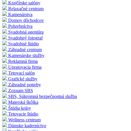
Krajčírske salóny
Relaxačné centrum
Kamenárstva
Domov dôchodcov
Pohrebníctva
Svadobná agentúra
Svadobný fotograf
Svadobné štúdio
Záhradné centrum
Kamenárske služby
Reklamná firma
Upratovacia firma
Tetovací salón
Grafické služby
Záhradné potreby
Zoznam SBS
SBS, Súkromná bezpečnostná služba
Materská škôlka
Štúdia krásy
Tetovacie štúdio
Wellness centrum
Dámske kaderníctvo