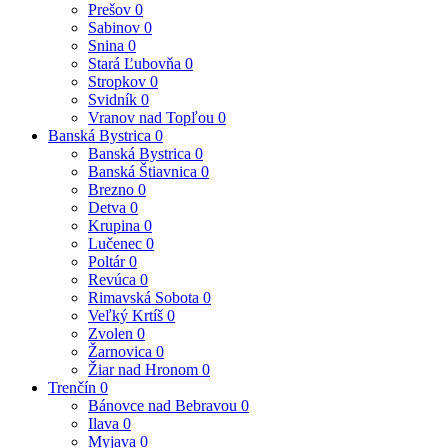
Prešov
0
Sabinov
0
Snina
0
Stará Ľubovňa
0
Stropkov
0
Svidník
0
Vranov nad Topľou
0
Banská Bystrica
0
Banská Bystrica
0
Banská Štiavnica
0
Brezno
0
Detva
0
Krupina
0
Lučenec
0
Poltár
0
Revúca
0
Rimavská Sobota
0
Veľký Krtíš
0
Zvolen
0
Žarnovica
0
Žiar nad Hronom
0
Trenčín
0
Bánovce nad Bebravou
0
Ilava
0
Myjava
0