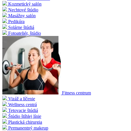
Kozmetický salón
Nechtové štúdio
Masážny salón
Pedikúra
Solárne štúdiá
Fotoateliér, štúdio
Fitness centrum
Vizáž a líčenie
Wellness centrá
Tetovacie štúdiá
Štúdio štíhlej línie
Plastická chirurgia
Permanentný makeup