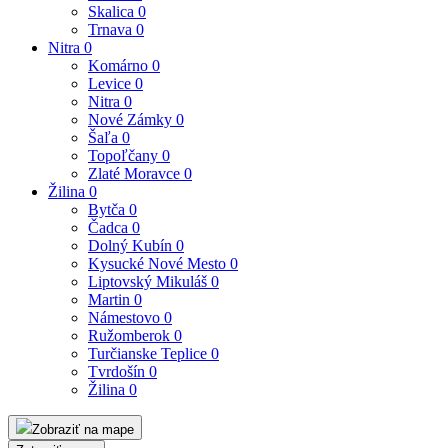
Skalica
0
Trnava
0
Nitra
0
Komárno
0
Levice
0
Nitra
0
Nové Zámky
0
Šaľa
0
Topoľčany
0
Zlaté Moravce
0
Žilina
0
Bytča
0
Čadca
0
Dolný Kubín
0
Kysucké Nové Mesto
0
Liptovský Mikuláš
0
Martin
0
Námestovo
0
Ružomberok
0
Turčianske Teplice
0
Tvrdošín
0
Žilina
0
Zobraziť na mape