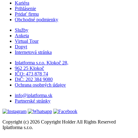
Kariéra
Prihlásenie
Pridať firmu
Obchodné podmienky
Služby
Anketa
Virtual Tour
Dopyt
Internetová stránka
Iplatforma s.r.o. Klokoč 28,
962 25 Klokoč
IČO: 473 878 74
DiČ: 202 384 9080
Ochrana osobných údajov
info@iplatforma.sk
Partnerské stránky
Copyright (c) 2026 Copyright Holder All Rights Reserved
Iplatforma s.r.o.