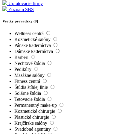
Upratovacie firmy
Zoznam SBS
Všetky prevádzky (
0
)
Wellness centrá
Kozmetické salóny
Pánske kaderníctva
Dámske kaderníctva
Barberi
Nechtové štúdia
Pedikúry
Masážne salóny
Fitness centrá
Štúdia štíhlej línie
Solárne štúdia
Tetovacie štúdia
Permanentný make-up
Kozmetické chirurgie
Plastické chirurgie
Krajčírske salóny
Svadobné agentúry