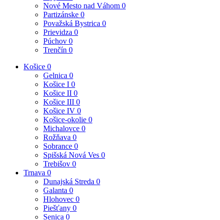
Nové Mesto nad Váhom
0
Partizánske
0
Považská Bystrica
0
Prievidza
0
Púchov
0
Trenčín
0
Košice
0
Gelnica
0
Košice I
0
Košice II
0
Košice III
0
Košice IV
0
Košice-okolie
0
Michalovce
0
Rožňava
0
Sobrance
0
Spišská Nová Ves
0
Trebišov
0
Trnava
0
Dunajská Streda
0
Galanta
0
Hlohovec
0
Piešťany
0
Senica
0