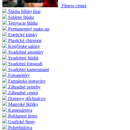
Fitness centrá
Štúdia štíhlej línie
Solárne štúdia
Tetovacie štúdia
Permanentný make-up
Estetické klinky
Plastické chirurgie
Krajčírske salóny
Svadobné agentúry
Svadobné štúdiá
Svadobní fotografi
Svadobní kameramani
Fotoateliéry
Farmárske potraviny
Záhradné potreby
Záhradné centrá
Domovy dôchodcov
Materské škôlky
Kamenárstva
Reklamné firmy
Grafické firmy
Pohrebníctva