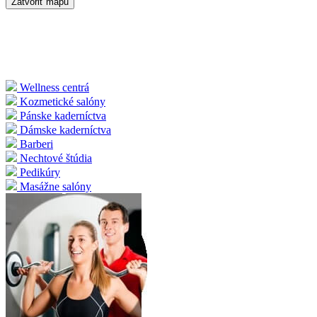
Zatvoriť mapu
Wellness centrá
Kozmetické salóny
Pánske kaderníctva
Dámske kaderníctva
Barberi
Nechtové štúdia
Pedikúry
Masážne salóny