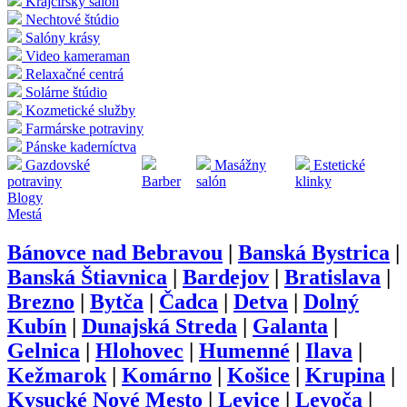
Krajčírsky salón
Nechtové štúdio
Salóny krásy
Video kameraman
Relaxačné centrá
Solárne štúdio
Kozmetické služby
Farmárske potraviny
Pánske kaderníctva
Gazdovské
Masážny
Estetické
potraviny
Barber
salón
klinky
Blogy
Mestá
Bánovce nad Bebravou
|
Banská Bystrica
|
Banská Štiavnica
|
Bardejov
|
Bratislava
|
Brezno
|
Bytča
|
Čadca
|
Detva
|
Dolný
Kubín
|
Dunajská Streda
|
Galanta
|
Gelnica
|
Hlohovec
|
Humenné
|
Ilava
|
Kežmarok
|
Komárno
|
Košice
|
Krupina
|
Kysucké Nové Mesto
|
Levice
|
Levoča
|