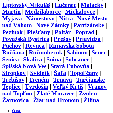
Liptovský Mikuláš
|
Lučenec
|
Malacky
|
Martin
|
Medzilaborce
|
Michalovce
|
Myjava
|
Námestovo
|
Nitra
|
Nové Mesto
nad Váhom
|
Nové Zámky
|
Partizánske
|
Pezinok
|
Piešťany
|
Poltár
|
Poprad
|
Považská Bystrica
|
Prešov
|
Prievidza
|
Púchov
|
Revúca
|
Rimavská Sobota
|
Rožňava
|
Ružomberok
|
Sabinov
|
Senec
|
Senica
|
Skalica
|
Snina
|
Sobrance
|
Spišská Nová Ves
|
Stará Ľubovňa
|
Stropkov
|
Svidník
|
Šaľa
|
Topoľčany
|
Trebišov
|
Trenčín
|
Trnava
|
Turčianske
Teplice
|
Tvrdošín
|
Veľký Krtíš
|
Vranov
nad Topľou
|
Zlaté Moravce
|
Zvolen
|
Žarnovica
|
Žiar nad Hronom
|
Žilina
O nás