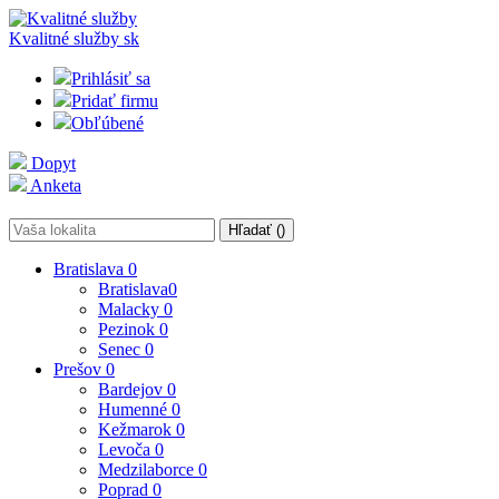
Kvalitné služby
sk
Prihlásiť sa
Pridať firmu
Obľúbené
Dopyt
Anketa
Hľadať (
)
Bratislava
0
Bratislava
0
Malacky
0
Pezinok
0
Senec
0
Prešov
0
Bardejov
0
Humenné
0
Kežmarok
0
Levoča
0
Medzilaborce
0
Poprad
0