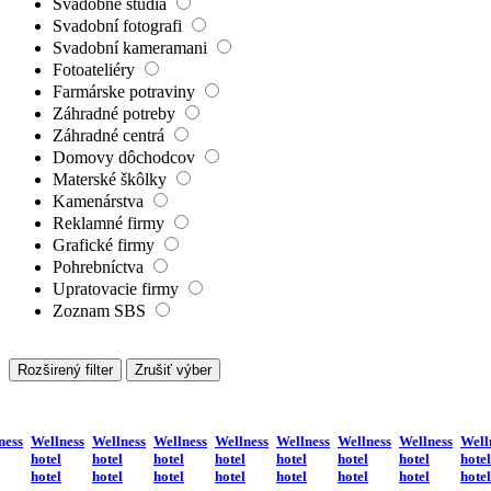
Svadobné štúdiá
Svadobní fotografi
Svadobní kameramani
Fotoateliéry
Farmárske potraviny
Záhradné potreby
Záhradné centrá
Domovy dôchodcov
Materské škôlky
Kamenárstva
Reklamné firmy
Grafické firmy
Pohrebníctva
Upratovacie firmy
Zoznam SBS
Rozširený filter
Zrušiť výber
ness
Wellness
Wellness
Wellness
Wellness
Wellness
Wellness
Wellness
Well
hotel
hotel
hotel
hotel
hotel
hotel
hotel
hotel
hotel
hotel
hotel
hotel
hotel
hotel
hotel
hotel