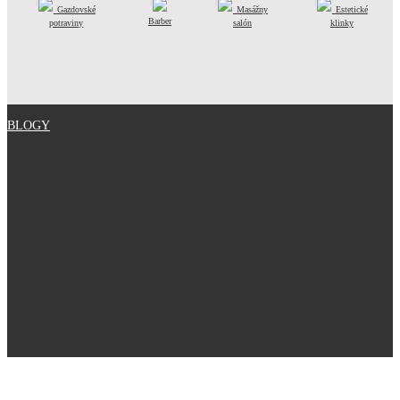
Gazdovské
Masážny
Estetické
Barber
potraviny
salón
klinky
BLOGY