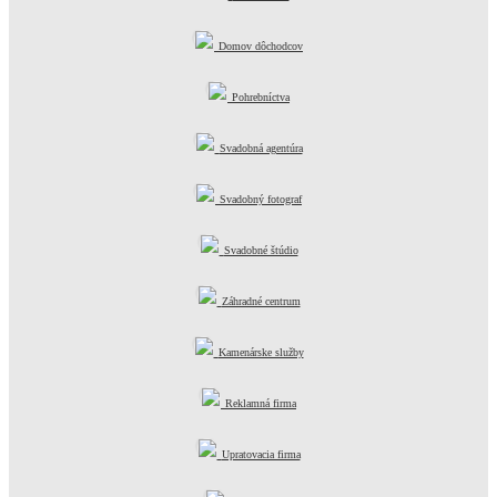
Domov dôchodcov
Pohrebníctva
Svadobná agentúra
Svadobný fotograf
Svadobné štúdio
Záhradné centrum
Kamenárske služby
Reklamná firma
Upratovacia firma