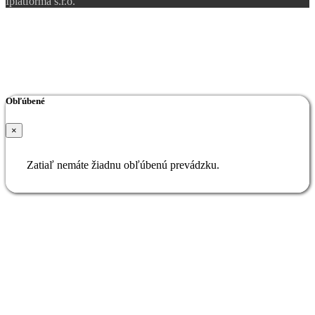
Iplatforma s.r.o.
Obľúbené
×
Zatiaľ nemáte žiadnu obľúbenú prevádzku.