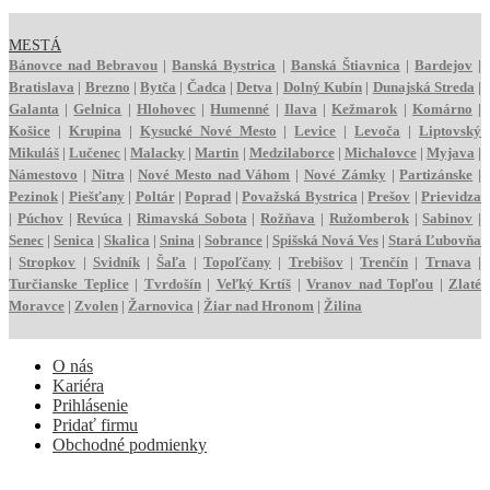
MESTÁ
Bánovce nad Bebravou
|
Banská Bystrica
|
Banská Štiavnica
|
Bardejov
|
Bratislava
|
Brezno
|
Bytča
|
Čadca
|
Detva
|
Dolný Kubín
|
Dunajská Streda
|
Galanta
|
Gelnica
|
Hlohovec
|
Humenné
|
Ilava
|
Kežmarok
|
Komárno
|
Košice
|
Krupina
|
Kysucké Nové Mesto
|
Levice
|
Levoča
|
Liptovský
Mikuláš
|
Lučenec
|
Malacky
|
Martin
|
Medzilaborce
|
Michalovce
|
Myjava
|
Námestovo
|
Nitra
|
Nové Mesto nad Váhom
|
Nové Zámky
|
Partizánske
|
Pezinok
|
Piešťany
|
Poltár
|
Poprad
|
Považská Bystrica
|
Prešov
|
Prievidza
|
Púchov
|
Revúca
|
Rimavská Sobota
|
Rožňava
|
Ružomberok
|
Sabinov
|
Senec
|
Senica
|
Skalica
|
Snina
|
Sobrance
|
Spišská Nová Ves
|
Stará Ľubovňa
|
Stropkov
|
Svidník
|
Šaľa
|
Topoľčany
|
Trebišov
|
Trenčín
|
Trnava
|
Turčianske Teplice
|
Tvrdošín
|
Veľký Krtíš
|
Vranov nad Topľou
|
Zlaté
Moravce
|
Zvolen
|
Žarnovica
|
Žiar nad Hronom
|
Žilina
O nás
Kariéra
Prihlásenie
Pridať firmu
Obchodné podmienky