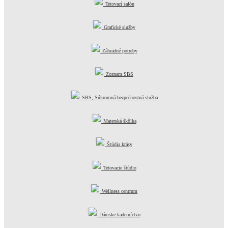
Tetovací salón
Grafické služby
Záhradné potreby
Zoznam SBS
SBS, Súkromná bezpečnostná služba
Materská škôlka
Štúdia krásy
Tetovacie štúdio
Wellness centrum
Dámske kaderníctvo