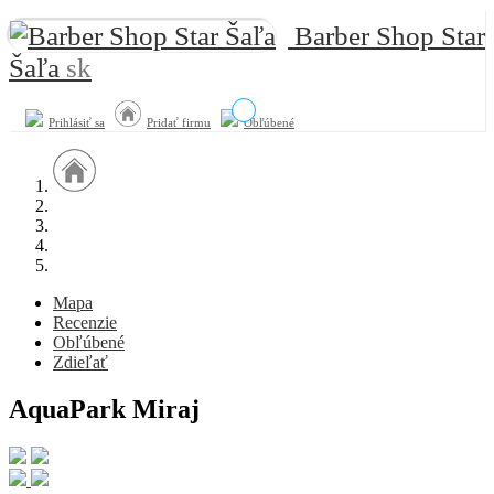
Barber Shop Star
Šaľa
sk
Prihlásiť sa
Pridať firmu
Obľúbené
Mapa
Recenzie
Obľúbené
Zdieľať
AquaPark Miraj