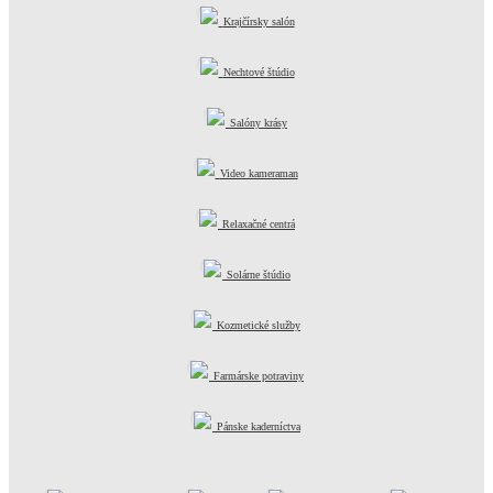
Krajčírsky salón
Nechtové štúdio
Salóny krásy
Video kameraman
Relaxačné centrá
Solárne štúdio
Kozmetické služby
Farmárske potraviny
Pánske kaderníctva