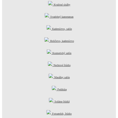
Kvalitné služby
Svadobný kameraman
Kaderníctvo, salón
Holičstvo, kaderníctvo
Kozmetický salón
Nechtové štúdio
Masážny salón
Pedikúra
Solárne štúdiá
Fotoateliér, štúdio