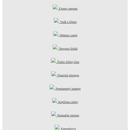
Fitness centrum
Vizáž a líčenie
Wellness centrá
Tetovacie štúdiá
Štúdio štíhlej línie
Plastická chirurgia
Permanentný makeup
Krajčírske salóny
Relaxačné centrum
Kamenárstva