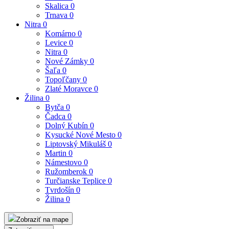
Skalica
0
Trnava
0
Nitra
0
Komárno
0
Levice
0
Nitra
0
Nové Zámky
0
Šaľa
0
Topoľčany
0
Zlaté Moravce
0
Žilina
0
Bytča
0
Čadca
0
Dolný Kubín
0
Kysucké Nové Mesto
0
Liptovský Mikuláš
0
Martin
0
Námestovo
0
Ružomberok
0
Turčianske Teplice
0
Tvrdošín
0
Žilina
0
Zobraziť na mape