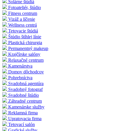
Solárne štúdiá
Fotoateliér, štúdio
Fitness centrum
Vizáž a líčenie
Wellness centrá
Tetovacie štúdiá
Štúdio štíhlej línie
Plastická chirurgia
Permanentný makeup
Krajčírske salóny
Relaxačné centrum
Kamenárstva
Domov dôchodcov
Pohrebníctva
Svadobná agentúra
Svadobný fotograf
Svadobné štúdio
Záhradné centrum
Kamenárske služby
Reklamná firma
Upratovacia firma
Tetovací salón
Grafické služby