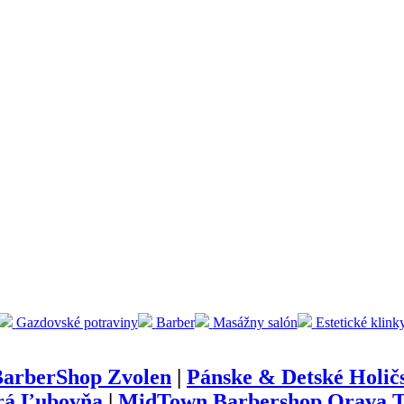
Gazdovské potraviny
Barber
Masážny salón
Estetické klink
BarberShop Zvolen
|
Pánske & Detské Holič
rá Ľubovňa
|
MidTown Barbershop Orava T