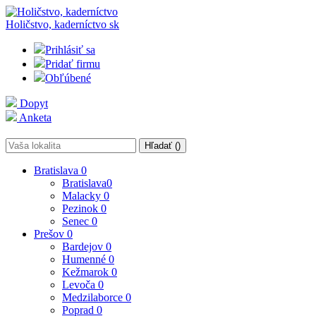
Holičstvo, kaderníctvo
sk
Prihlásiť sa
Pridať firmu
Obľúbené
Dopyt
Anketa
Hľadať (
)
Bratislava
0
Bratislava
0
Malacky
0
Pezinok
0
Senec
0
Prešov
0
Bardejov
0
Humenné
0
Kežmarok
0
Levoča
0
Medzilaborce
0
Poprad
0