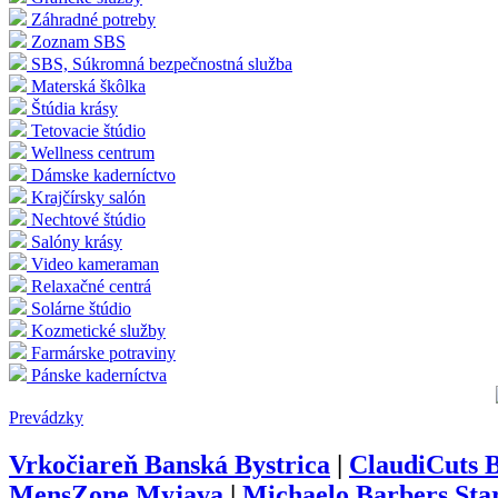
Záhradné potreby
Zoznam SBS
SBS, Súkromná bezpečnostná služba
Materská škôlka
Štúdia krásy
Tetovacie štúdio
Wellness centrum
Dámske kaderníctvo
Krajčírsky salón
Nechtové štúdio
Salóny krásy
Video kameraman
Relaxačné centrá
Solárne štúdio
Kozmetické služby
Farmárske potraviny
Pánske kaderníctva
Prevádzky
Vrkočiareň Banská Bystrica
|
ClaudiCuts 
MensZone Myjava
|
Michaelo Barbers Sta