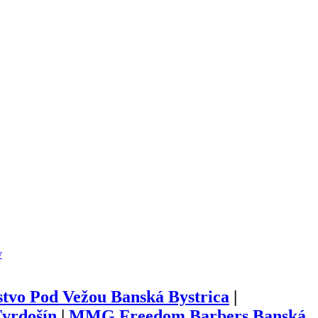
y
stvo Pod Vežou Banská Bystrica
|
vrdošín
|
MMG Freedom Barbers Banská