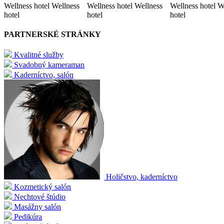
Wellness hotel Wellness
Wellness hotel Wellness
Wellness hotel W
hotel
hotel
hotel
PARTNERSKÉ STRÁNKY
Kvalitné služby
Svadobný kameraman
Kaderníctvo, salón
Holičstvo, kaderníctvo
Kozmetický salón
Nechtové štúdio
Masážny salón
Pedikúra