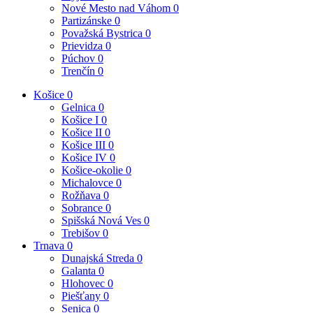
Nové Mesto nad Váhom
0
Partizánske
0
Považská Bystrica
0
Prievidza
0
Púchov
0
Trenčín
0
Košice
0
Gelnica
0
Košice I
0
Košice II
0
Košice III
0
Košice IV
0
Košice-okolie
0
Michalovce
0
Rožňava
0
Sobrance
0
Spišská Nová Ves
0
Trebišov
0
Trnava
0
Dunajská Streda
0
Galanta
0
Hlohovec
0
Piešťany
0
Senica
0