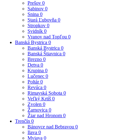
Prešov
0
Sabinov
0
Snina
0
Stará Ľubovňa
0
Stropkov
0
Svidník
0
Vranov nad Topľou
0
Banská Bystrica
0
Banská Bystrica
0
Banská Štiavnica
0
Brezno
0
Detva
0
Krupina
0
Lučenec
0
Poltár
0
Revúca
0
Rimavská Sobota
0
Veľký Krtíš
0
Zvolen
0
Žarnovica
0
Žiar nad Hronom
0
Trenčín
0
Bánovce nad Bebravou
0
Ilava
0
Myjava
0